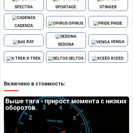
SPECTRA
SPORTAGE
STINGER
OPIRUS
PRIDE
CADENZA
RAY
VENGA
SEDONA
X-TREK
SELTOS
XCEED
Включено в стоимость:
Выше тяга - прирост момента с низких
оборотов.