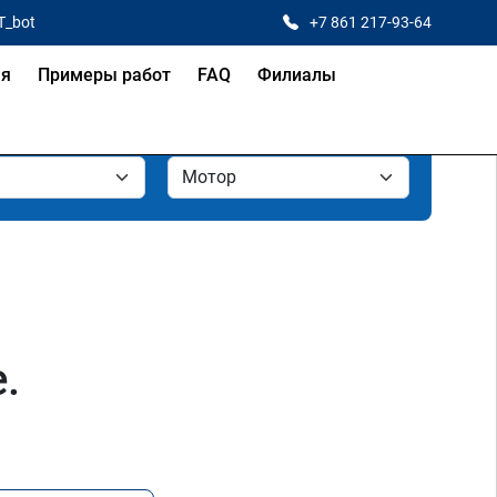
T_bot
+7 861 217-93-64
ая
Примеры работ
FAQ
Филиалы
.