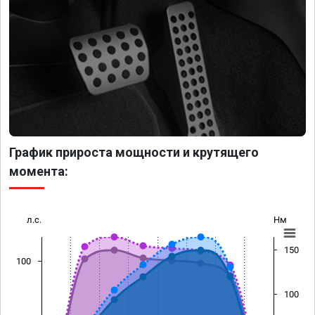
График прироста мощности и крутящего
момента:
л.с.
Нм
150
100
100