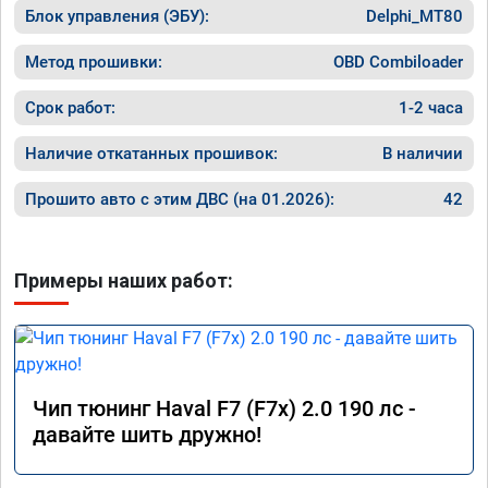
Блок управления (ЭБУ):
порадовало поведение авто на трассе, на 
Delphi_MT80
майские праздники поехал в мордовию, 
1200км, машину не узнать - тяга отличная, 
Метод прошивки:
OBD Combiloader
динамика разгона просто прелесть, 
отзывчивость на пидаль газа 
Срок работ:
1-2 часа
превосходная, одно удовольствие теперь 
прокатиться на дальняк! При этом расход 
Наличие откатанных прошивок:
В наличии
по трассе стал намного ниже, 6.2 литра на 
сотку при скоростном режиме 100 - 120 км/
Прошито авто с этим ДВС (на 01.2026):
42
ч. Однозначно рекомендую 
воспользоваться услугами данного 
сервиса, я остался очень доволен 
результатом. Ещё раз большое спасибо!

Примеры наших работ:
Процветания вашей компании.
Чип тюнинг Haval F7 (F7x) 2.0 190 лс -
давайте шить дружно!