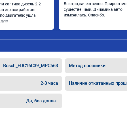
Быстро,качественно. Прирост мо
и каптива дизель 2.2 
существенный. Динамика авто 
н егр,все работает 
изменилась. Спасибо.
по двигателю ушла 
ндую
Bosch_EDC16C39_MPC563
Метод прошивки:
2-3 часа
Наличие откатанных прош
Да, без доплат