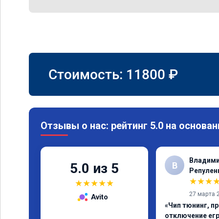
Стоимость:
11800
₽
Отзывы о нас: рейтинг 5.0 на основан
Владими
В
5.0 из 5
Репулен
★
★
★
★
★
★
★
★
27 марта 
Avito
«Чип тюнинг, пр
отключение егр