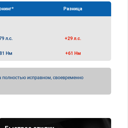
юнинг*
Разница
79 л.с.
+29 л.с.
81 Нм
+61 Нм
а полностью исправном, своевременно