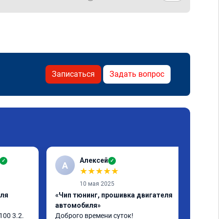
Записаться
Задать вопрос
Алексей
✓
✓
А
★
★
★
★
★
10 мая 2025
еля
«Чип тюнинг, прошивка двигателя
автомобиля»
00 3.2. 
Доброго времени суток!
