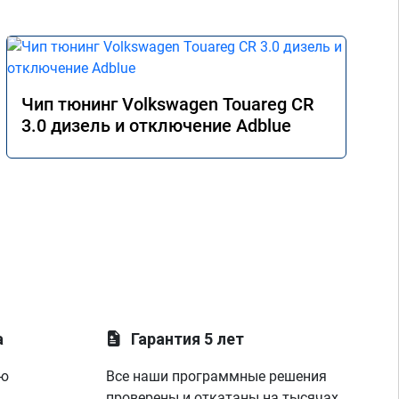
сервиса, я остался очень доволен 
результатом. Ещё раз большое спасибо!

Процветания вашей компании.
Чип тюнинг Volkswagen Touareg CR
3.0 дизель и отключение Adblue
а
Гарантия 5 лет
ую
Все наши программные решения
проверены и откатаны на тысячах