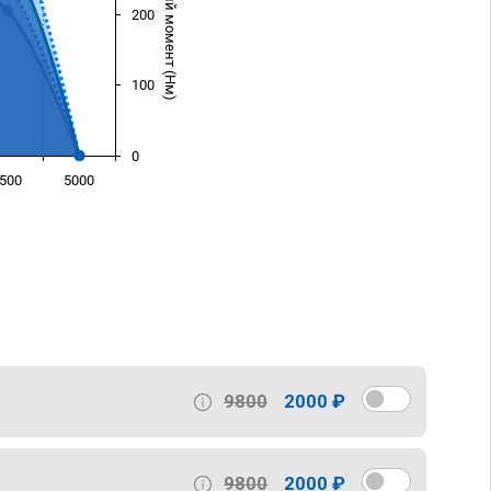
Крутящий момент (Нм)
200
100
0
500
5000
)
9800
2000 ₽
9800
2000 ₽