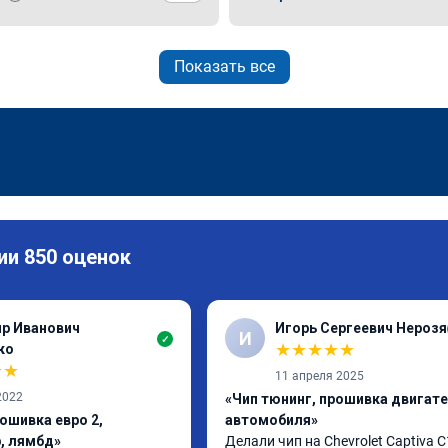
Показать все
ии 850 оценок
р Иванович
Игорь Сергеевич Нерозя
И
✓
★
★
★
★
★
ко
★
★
11 апреля 2025
2022
«Чип тюнинг, прошивка двигат
ошивка евро 2,
автомобиля»
, лямбд»
Делали чип на Chevrolet Captiva C1