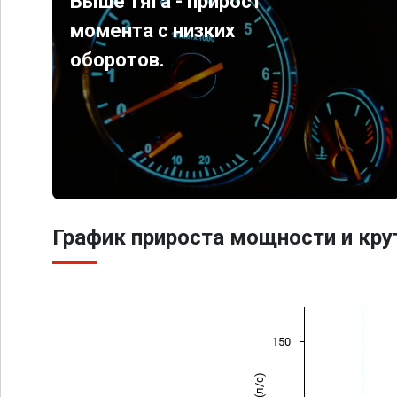
Выше тяга - прирост
момента с низких
оборотов.
График прироста мощности и кр
150