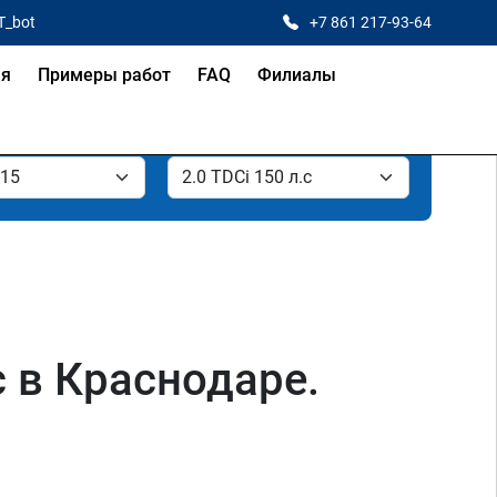
T_bot
+7 861 217-93-64
ая
Примеры работ
FAQ
Филиалы
с в Краснодаре.