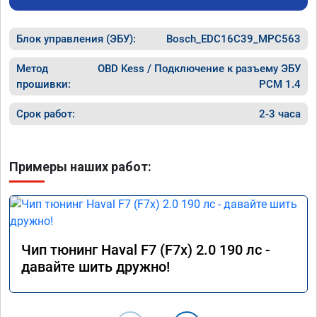
после прошивки уже недельку покатался по 
городу и всё замечательно, но больше всего 
Блок управления (ЭБУ):
порадовало поведение авто на трассе, на 
Bosch_EDC16C39_MPC563
майские праздники поехал в мордовию, 
1200км, машину не узнать - тяга отличная, 
Метод
OBD Kess / Подключение к разъему ЭБУ
динамика разгона просто прелесть, 
прошивки:
PCM 1.4
отзывчивость на пидаль газа 
превосходная, одно удовольствие теперь 
Срок работ:
2-3 часа
прокатиться на дальняк! При этом расход 
по трассе стал намного ниже, 6.2 литра на 
сотку при скоростном режиме 100 - 120 км/
Примеры наших работ:
ч. Однозначно рекомендую 
воспользоваться услугами данного 
сервиса, я остался очень доволен 
результатом. Ещё раз большое спасибо!

Процветания вашей компании.
Чип тюнинг Haval F7 (F7x) 2.0 190 лс -
давайте шить дружно!