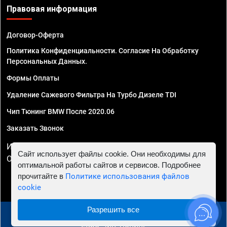
Правовая информация
Договор-Оферта
Политика Конфиденциальности. Согласие На Обработку
Персональных Данных.
Формы Оплаты
Удаление Сажевого Фильтра На Турбо Дизеле TDI
Чип Тюнинг BMW После 2020.06
Заказать Звонок
ИП Смирнов Георгий Павлович. ИНН 781302555843,
Сайт использует файлы cookie. Они необходимы для
ОГРНИП 324470400032610
оптимальной работы сайтов и сервисов. Подробнее
прочитайте в
Политике использования файлов
cookie
Разрешить все
© 2010 - 2026 Чип тюнинг в Краснодаре - Автосервис
"Евро Чип Тюнинг"