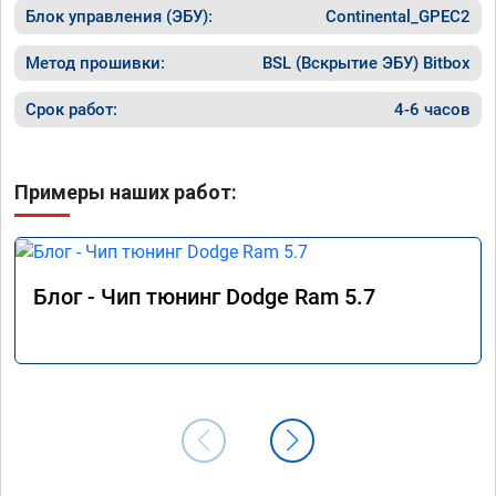
в Москв
Блок управления (ЭБУ):
хотя раньше после сброса ошибке 
Continental_GPEC2
темпера
выскакивал ошибка через 20км.

за 60, 
работой доволен.
Метод прошивки:
BSL (Вскрытие ЭБУ) Bitbox
он нако
прыгает
Срок работ:
4-6 часов
дроссел
полност
По резу
Примеры наших работ:
прошивк
Блог - Чип тюнинг Dodge Ram 5.7