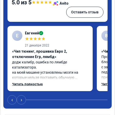
5.0 из 5
★
★
★
★
★
Avito
Оставить отзыв
Евгений
✓
Е
В
★
★
★
★
★
21 декабря 2022
«Чип тюнинг, прошивка Евро 2,
«Чип тю
отключение Егр, лямбд»
Прошива
блокиро
додж калибр, ошибка по лямбде 
с завод
катализатора.

педаль 
на моей машине установлены мозги на 
приехал
которые нельзя поставить обычную 
недостат
прошивку под евро 2.

Читать полностью
Читать 
Когда з
обратился к Даниилу, он направил 
всего ж
исходный код мозгов программисту, 
примерн
который изменил код, далее Даниил за 30 
‹
›
никаких
сек залил его в мозги.

дроссел
проехал уже 100 км ошибка не появилась, 
на газ,
машина едет хорошо.
