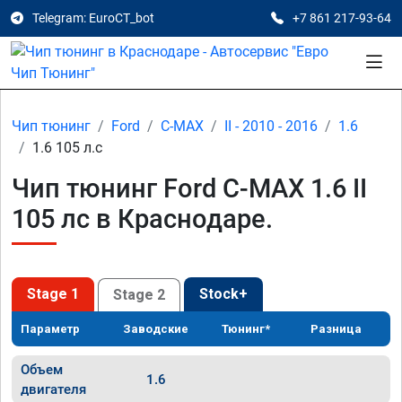
Telegram: EuroCT_bot
+7 861 217-93-64
Чип тюнинг
Ford
C-MAX
II - 2010 - 2016
1.6
1.6 105 л.с
Чип тюнинг Ford C-MAX 1.6 II
105 лс в Краснодаре.
Stage 1
Stock+
Stage 2
Параметр
Заводские
Тюнинг*
Разница
Объем
1.6
двигателя