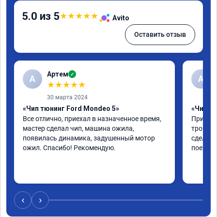
5.0 из 5
★
★
★
★
★
Avito
Оставить отзыв
Артем
✓
А
А
★
★
★
★
★
30 марта 2024
«Чип тюнинг Ford Mondeo 5»
«Чип тю
Все отлично, приехал в назначенное время, 
Приехал
мастер сделал чип, машина ожила, 
троила 
появилась динамика, задушенный мотор 
сделали
ожил. Спасибо! Рекомендую.
поехала
‹
›