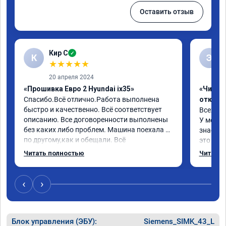
Оставить отзыв
Кир С
✓
К
Э
★
★
★
★
★
20 апреля 2024
«Прошивка Евро 2 Hyundai ix35»
«Чип тю
Спасибо.Всё отлично.Работа выполнена 
отключ
быстро и качественно. Всё соответствует 
Всех пр
описанию. Все договоренности выполнены 
У меня H
без каких либо проблем. Машина поехала 
знает чт
по другому,как и обещали. Всё 
это кла
понравилось. Рекомендую данную 
газов, 
Читать полностью
Читать 
компанию.
фильтр 
Обратил
эти сист
‹
›
Хорошие
как дог
дали гар
Блок управления (ЭБУ):
Siemens_SIMK_43_L
Машина 