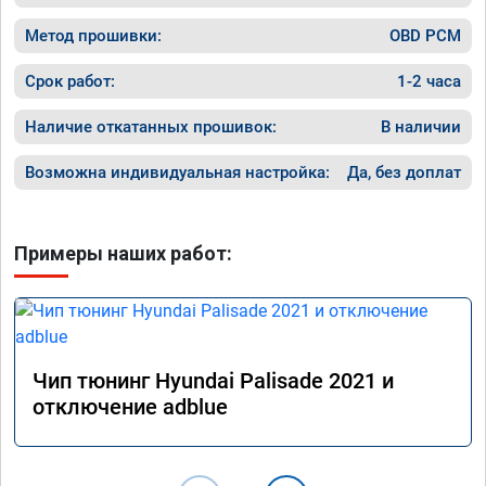
ничего 
оживлен
Метод прошивки:
OBD PCM
сразу.

В общем
Срок работ:
1-2 часа
пути!
Наличие откатанных прошивок:
В наличии
Возможна индивидуальная настройка:
Да, без доплат
Примеры наших работ:
Чип тюнинг Hyundai Palisade 2021 и
отключение adblue