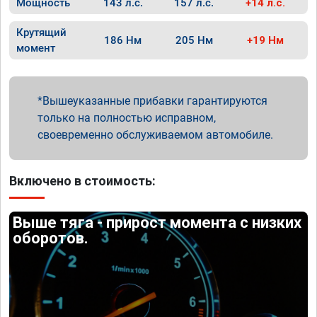
Мощность
143 л.с.
157 л.с.
+14 л.с.
Крутящий
186 Нм
205 Нм
+19 Нм
момент
Вышеуказанные прибавки гарантируются
только на полностью исправном,
своевременно обслуживаемом автомобиле.
Включено в стоимость:
Выше тяга - прирост момента с низких
оборотов.