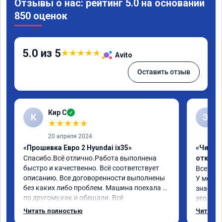
Отзывы о нас: рейтинг 5.0 на основании
850 оценок
5.0 из 5
★
★
★
★
★
Avito
Оставить отзыв
Кир С
✓
К
Э
★
★
★
★
★
20 апреля 2024
«Прошивка Евро 2 Hyundai ix35»
«Чип тю
Спасибо.Всё отлично.Работа выполнена 
отключ
быстро и качественно. Всё соответствует 
Всех пр
описанию. Все договоренности выполнены 
У меня H
без каких либо проблем. Машина поехала 
знает чт
по другому,как и обещали. Всё 
это кла
понравилось. Рекомендую данную 
газов, 
Читать полностью
Читать 
компанию.
фильтр 