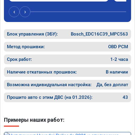
Обратил
эти сист
‹
›
Хорошие
как дог
дали гар
Блок управления (ЭБУ):
Bosch_EDC16C39_MPC563
Машина 
ничего 
оживлен
Метод прошивки:
OBD PCM
сразу.

В общем
Срок работ:
1-2 часа
пути!
Наличие откатанных прошивок:
В наличии
Возможна индивидуальная настройка:
Да, без доплат
Прошито авто с этим ДВС (на 01.2026):
43
Примеры наших работ: