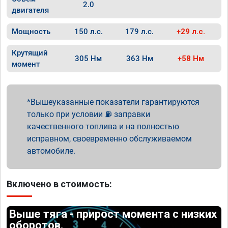
2.0
двигателя
Мощность
150 л.с.
179 л.с.
+29 л.с.
Крутящий
305 Нм
363 Нм
+58 Нм
момент
Вышеуказанные показатели гарантируются
только при условии ⛽ заправки
качественного топлива и на полностью
исправном, своевременно обслуживаемом
автомобиле.
Включено в стоимость:
Выше тяга - прирост момента с низких
оборотов.