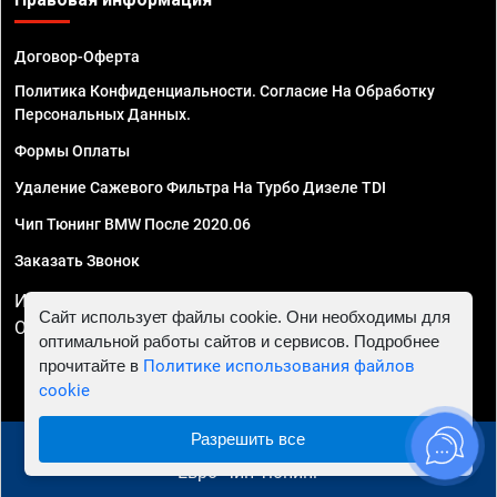
Договор-Оферта
Политика Конфиденциальности. Согласие На Обработку
Персональных Данных.
Формы Оплаты
Удаление Сажевого Фильтра На Турбо Дизеле TDI
Чип Тюнинг BMW После 2020.06
Заказать Звонок
ИП Смирнов Георгий Павлович. ИНН 781302555843,
Сайт использует файлы cookie. Они необходимы для
ОГРНИП 324470400032610
оптимальной работы сайтов и сервисов. Подробнее
прочитайте в
Политике использования файлов
cookie
Разрешить все
© 2010 - 2026 Чип тюнинг в Краснодаре - Автосервис
"Евро Чип Тюнинг"