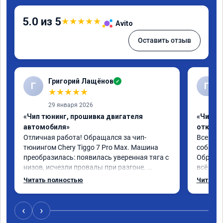
5.0 из 5
★
★
★
★
★
Avito
Оставить отзыв
Григорий Лащёнов
✓
Г
Г
★
★
★
★
★
29 января 2026
«Чип тюнинг, прошивка двигателя
«Чип тю
автомобиля»
отключе
Отличная работа! Обращался за чип-
Всем до
тюнингом Chery Tiggo 7 Pro Max. Машина 
собирал
преобразилась: появилась уверенная тяга с 
Обратил
низов, исчезли провалы при разгоне. 
всё в п
Расход в спокойном режиме даже немного 
записал
Читать полностью
Читать 
снизился. Все сделали профессионально, с 
часа и 
подробной консультацией. Рекомендую 
,спасиб
всем, кто сомневается.
ао11462
‹
›