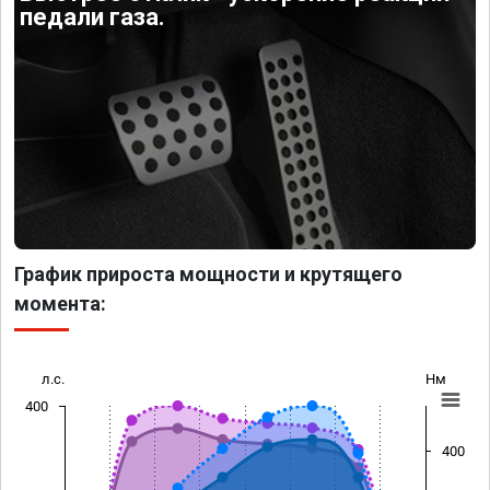
педали газа.
График прироста мощности и крутящего
момента:
л.с.
Нм
400
400