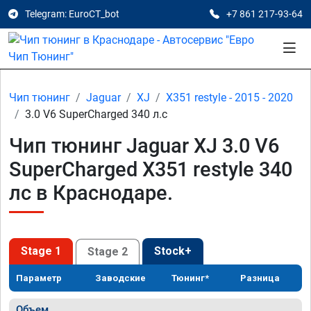
Telegram: EuroCT_bot
+7 861 217-93-64
Чип тюнинг
Jaguar
XJ
X351 restyle - 2015 - 2020
3.0 V6 SuperCharged 340 л.с
Чип тюнинг Jaguar XJ 3.0 V6
SuperCharged X351 restyle 340
лс в Краснодаре.
Stage 1
Stock+
Stage 2
Параметр
Заводские
Тюнинг*
Разница
Объем