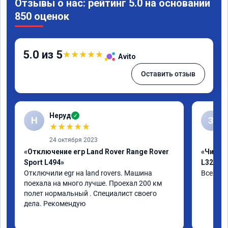
Отзывы о нас: рейтинг 5.0 на основании
850 оценок
5.0 из 5
★
★
★
★
★
Avito
Оставить отзыв
Неруд
✓
Н
З
★
★
★
★
★
24 октября 2023
«Отключение егр Land Rover Range Rover
«Чип тю
Sport L494»
L320»
Отключили egr на land rovers. Машина 
Все отл
поехала на много лучше. Проехал 200 км 
полет нормальный . Специалист своего 
дела. Рекомендую