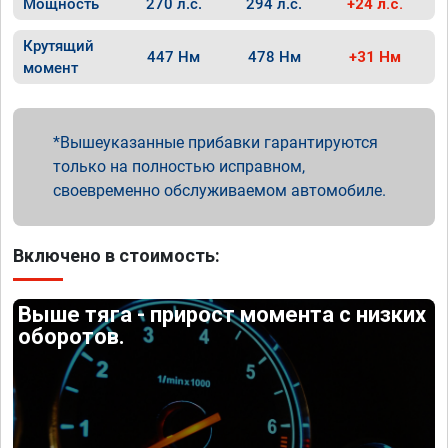
Мощность
270 л.с.
294 л.с.
+24 л.с.
Крутящий
447 Нм
478 Нм
+31 Нм
момент
Вышеуказанные прибавки гарантируются
только на полностью исправном,
своевременно обслуживаемом автомобиле.
Включено в стоимость:
Выше тяга - прирост момента с низких
оборотов.