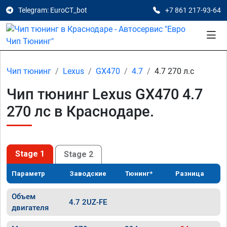
Telegram: EuroCT_bot
+7 861 217-93-64
Чип тюнинг
Lexus
GX470
4.7
4.7 270 л.с
Чип тюнинг Lexus GX470 4.7
270 лс в Краснодаре.
Stage 1
Stage 2
Параметр
Заводские
Тюнинг*
Разница
Объем
4.7 2UZ-FE
двигателя