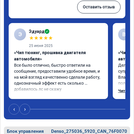
Оставить отзыв
Эдуард
✓
Э
В
★
★
★
★
★
25 июня 2025
«Чип тюнинг, прошивка двигателя
«Чип тю
автомобиля»
автомо
Все было отлично, быстро ответили на 
Делал ч
сообщение, предоставили удобное время, и 
супруге,
на мой взгляд качественно сделали работу, 
Владими
однозначный эффект есть сколько 
полетел
добавилось лс не скажу
спасибо
Читать 
на лекс
испытал
восторг
‹
›
Блок управления
Denso_275036_5920_CAN_76F0070