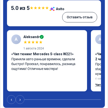
5.0 из 5
★
★
★
★
★
Avito
Оставить отзыв
Aleksandr
✓
A
А
★
★
★
★
★
1 августа 2024
«Чип тюнинг Mercedes S-class W221»
«Чип тю
Приняли авто раньше времени, сделали 
2 часа»
быстро! Проехал, понравилось, разница 
Прошива
ощутима! Отличные мастера!
stage 1.
нужно: 
с низов,
Одни из 
Читать 
‹
›