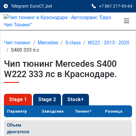
Telegram: EuroCT_bot
+7 861 217-93-64
Чип тюнинг
Mercedes
S-class
W222 - 2013 - 2020
S400 333 л.с
Чип тюнинг Mercedes S400
W222 333 лс в Краснодаре.
Stage 1
Stage 2
Stock+
Параметр
Заводские
Тюнинг*
Разница
Объем
двигателя