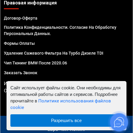
Правовая информация
Договор-Оферта
Политика Конфиденциальности. Согласие На Обработку
Персональных Данных.
Формы Оплаты
Удаление Сажевого Фильтра На Турбо Дизеле TDI
Чип Тюнинг BMW После 2020.06
Заказать Звонок
ИП Смирнов Георгий Павлович. ИНН 781302555843,
Сайт использует файлы cookie. Они необходимы для
ОГРНИП 324470400032610
оптимальной работы сайтов и сервисов. Подробнее
прочитайте в
Политике использования файлов
cookie
Разрешить все
© 2010 - 2026 Чип тюнинг в Краснодаре - Автосервис
"Евро Чип Тюнинг"