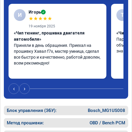
Игорь
✓
И
Т
★
★
★
★
★
19 ноября 2025
«Чип тюнинг, прошивка двигателя
«Чип тю
автомобиля»
Парни в
объясни
Приняли в день обращения. Приехал на 
знают с
прошивку Хавал f7x, мастер умница, сделал 
все быстро и качественно, работой доволен, 
всем рекомендую!
‹
›
Блок управления (ЭБУ):
Bosch_MG1US008
Метод прошивки:
OBD / Bench PCM