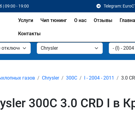
 | 09:00 - 19:00
Telegram: EuroC
Услуги
Чип тюнинг
О нас
Отзывы
Главн
Контакты
ыхлопных газов
Chrysler
300C
I - 2004 - 2011
3.0 C
sler 300C 3.0 CRD I в 