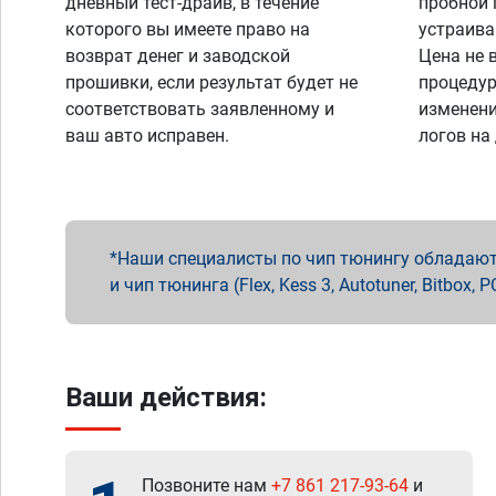
дневный тест-драйв, в течение
пробной 
которого вы имеете право на
устраива
возврат денег и заводской
Цена не 
прошивки, если результат будет не
процедур
соответствовать заявленному и
изменени
ваш авто исправен.
логов на
Наши специалисты по чип тюнингу обладают 
и чип тюнинга (Flex, Kess 3, Autotuner, Bitbo
Ваши действия:
Позвоните нам
+7 861 217-93-64
и