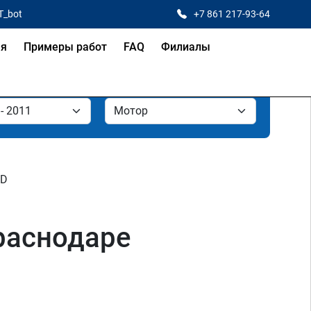
T_bot
+7 861 217-93-64
ая
Примеры работ
FAQ
Филиалы
RD
Краснодаре