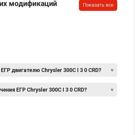
гих модификаций
Показать все
ГР двигателю Chrysler 300C I 3 0 CRD?
ния ЕГР Chrysler 300C I 3 0 CRD?