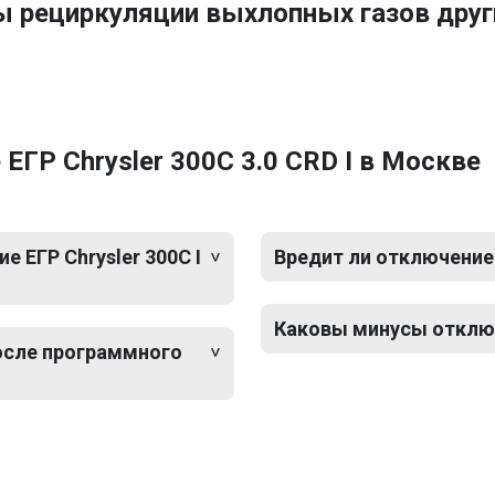
ы рециркуляции выхлопных газов дру
ГР Chrysler 300C 3.0 CRD I в Москве
 ЕГР Chrysler 300C I
Вредит ли отключение Е
Каковы минусы отключе
после программного