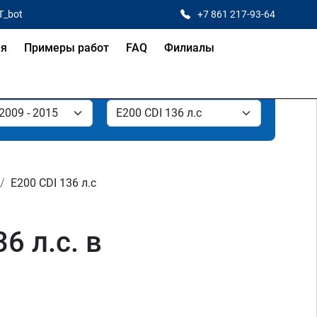
T_bot
+7 861 217-93-64
ая
Примеры работ
FAQ
Филиалы
E200 CDI 136 л.с
6 л.с. в