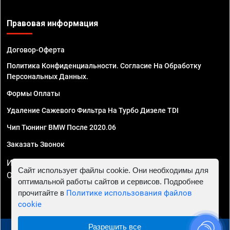
Правовая информация
Договор-Оферта
Политика Конфиденциальности. Согласие На Обработку
Персональных Данных.
Формы Оплаты
Удаление Сажевого Фильтра На Турбо Дизеле TDI
Чип Тюнинг BMW После 2020.06
Заказать Звонок
ИП Смирнов Георгий Павлович. ИНН 781302555843,
Сайт использует файлы cookie. Они необходимы для
ОГРНИП 324470400032610
оптимальной работы сайтов и сервисов. Подробнее
прочитайте в
Политике использования файлов
cookie
Разрешить все
© 2010 - 2026 Чип тюнинг в Краснодаре - Автосервис