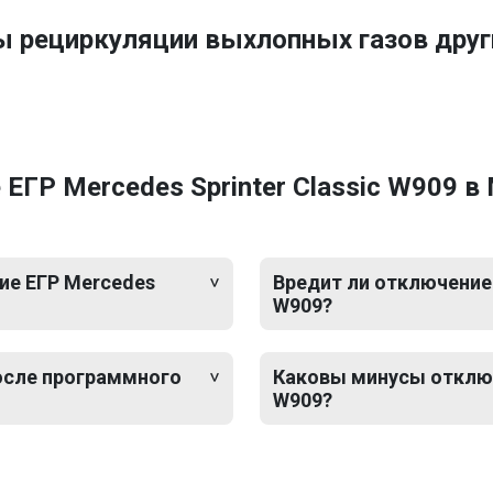
ы рециркуляции выхлопных газов дру
ЕГР Mercedes Sprinter Classic W909 в
ие ЕГР Mercedes
Вредит ли отключение 
W909?
после программного
Каковы минусы отключе
W909?