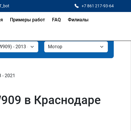
T_bot
+7 861 217-93-64
ая
Примеры работ
FAQ
Филиалы
3 - 2021
W909 в Краснодаре