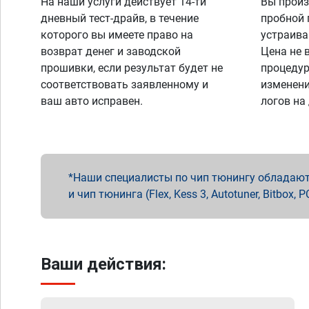
На наши услуги действует 14-ти
Вы произ
дневный тест-драйв, в течение
пробной 
которого вы имеете право на
устраива
возврат денег и заводской
Цена не 
прошивки, если результат будет не
процедур
соответствовать заявленному и
изменени
ваш авто исправен.
логов на
Наши специалисты по чип тюнингу обладают 
и чип тюнинга (Flex, Kess 3, Autotuner, Bitbo
Ваши действия: