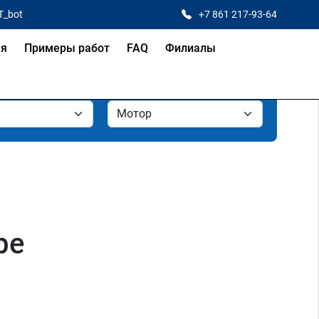
T_bot
+7 861 217-93-64
ая
Примеры работ
FAQ
Филиалы
ре