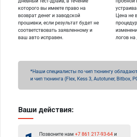
дневный тест-драйв, в течение
пробной 
которого вы имеете право на
устраива
возврат денег и заводской
Цена не 
прошивки, если результат будет не
процедур
соответствовать заявленному и
изменени
ваш авто исправен.
логов на
Наши специалисты по чип тюнингу обладают 
и чип тюнинга (Flex, Kess 3, Autotuner, Bitbo
Ваши действия:
Позвоните нам
+7 861 217-93-64
и