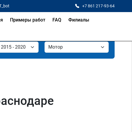
T_bot
+7 861 217-93-64
ая
Примеры работ
FAQ
Филиалы
Краснодаре