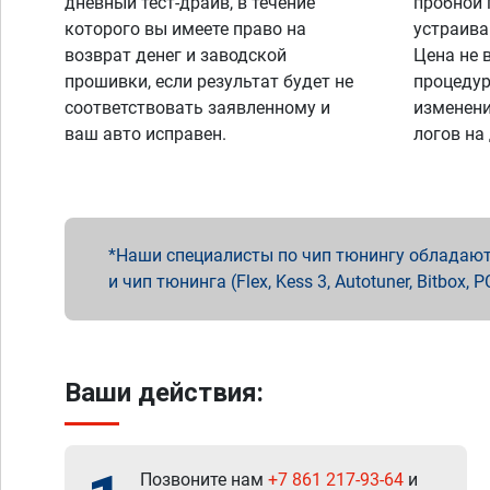
дневный тест-драйв, в течение
пробной 
которого вы имеете право на
устраива
возврат денег и заводской
Цена не 
прошивки, если результат будет не
процедур
соответствовать заявленному и
изменени
ваш авто исправен.
логов на
Наши специалисты по чип тюнингу обладают 
и чип тюнинга (Flex, Kess 3, Autotuner, Bitbo
Ваши действия:
Позвоните нам
+7 861 217-93-64
и