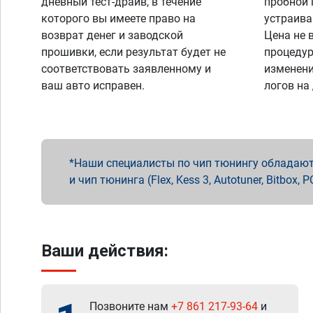
дневный тест-драйв, в течение
пробной 
которого вы имеете право на
устраива
возврат денег и заводской
Цена не 
прошивки, если результат будет не
процедур
соответствовать заявленному и
изменени
ваш авто исправен.
логов на
Наши специалисты по чип тюнингу обладают 
и чип тюнинга (Flex, Kess 3, Autotuner, Bitbo
Ваши действия:
Позвоните нам
+7 861 217-93-64
и