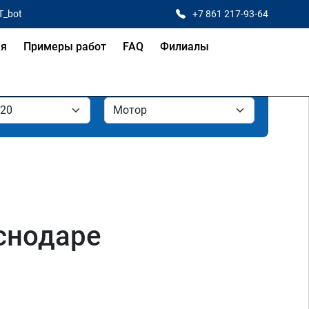
T_bot
+7 861 217-93-64
ая
Примеры работ
FAQ
Филиалы
аснодаре