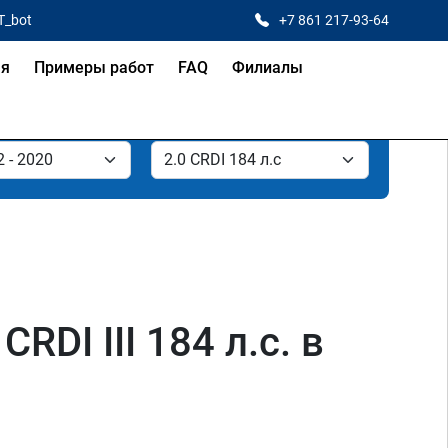
T_bot
+7 861 217-93-64
ая
Примеры работ
FAQ
Филиалы
DI III 184 л.с. в