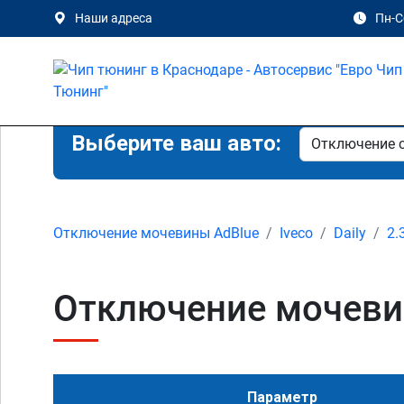
Наши адреса
Пн-Сб
Выберите ваш авто:
Отключение мочевины AdBlue
Iveco
Daily
2.
Отключение мочевины
Параметр