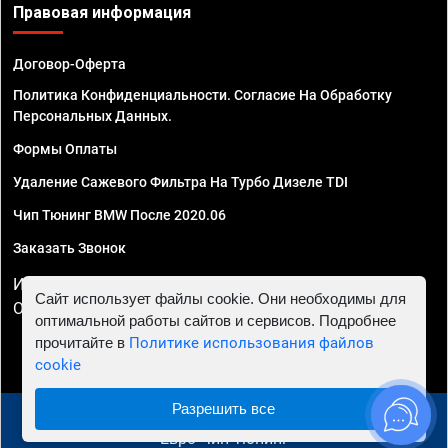
Правовая информация
Договор-Оферта
Политика Конфиденциальности. Согласие На Обработку
Персональных Данных.
Формы Оплаты
Удаление Сажевого Фильтра На Турбо Дизеле TDI
Чип Тюнинг BMW После 2020.06
Заказать Звонок
ИП Смирнов Георгий Павлович. ИНН 781302555843,
Сайт использует файлы cookie. Они необходимы для
ОГРНИП 324470400032610
оптимальной работы сайтов и сервисов. Подробнее
прочитайте в
Политике использования файлов
cookie
Разрешить все
© 2010 - 2026 Чип тюнинг в Краснодаре - Автосервис
"Евро Чип Тюнинг"