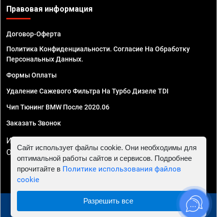
Правовая информация
Договор-Оферта
Политика Конфиденциальности. Согласие На Обработку
Персональных Данных.
Формы Оплаты
Удаление Сажевого Фильтра На Турбо Дизеле TDI
Чип Тюнинг BMW После 2020.06
Заказать Звонок
ИП Смирнов Георгий Павлович. ИНН 781302555843,
Сайт использует файлы cookie. Они необходимы для
ОГРНИП 324470400032610
оптимальной работы сайтов и сервисов. Подробнее
прочитайте в
Политике использования файлов
cookie
Разрешить все
© 2010 - 2026 Чип тюнинг в Краснодаре - Автосервис
"Евро Чип Тюнинг"