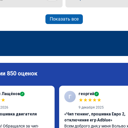
Показать все
ии 850 оценок
й Лащёнов
георгий
✓
✓
Г
★
★
★
★
★
★
★
 2026
9 декабря 2025
рошивка двигателя
«Чип тюнинг, прошивка Евро 2,
отключение егр Adblue»
! Обращался за чип-
Всем доброго дня,у меня Вольво x