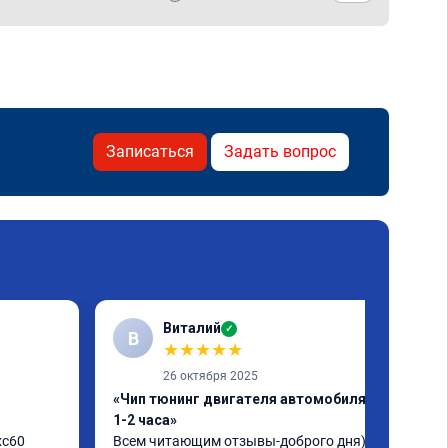
Записаться
Задать вопрос
Виталий
✓
В
★
★
★
★
★
26 октября 2025
«Чип тюнинг двигателя автомобиля за
1-2 часа»
c60 
Всем читающим отзывы-доброго дня)) 