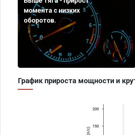
Выше тяга - прирост
момента с низких
оборотов.
График прироста мощности и кр
200
150