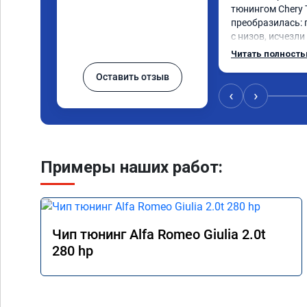
тюнингом Chery 
преобразилась: 
с низов, исчезли
Расход в спокой
Читать полност
снизился. Все сд
Оставить отзыв
подробной консу
всем, кто сомнев
‹
›
Примеры наших работ:
Чип тюнинг Alfa Romeo Giulia 2.0t
280 hp