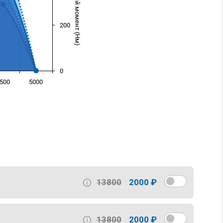
Крутящий момент (Нм)
200
0
500
5000
)
13800
2000 ₽
13800
2000 ₽