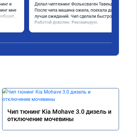
инг и 
Делал чиптюнинг Фольксваген Тавендор. 
инг мне 
После чипа машина ожила, поехала даже 
ообщили 
лучше ожиданий. Чип сделали быстро. 
ченное 
Работой доволен. Рекомендую.
 ощутима 
ю и 
ело 
Чип тюнинг Kia Mohave 3.0 дизель и
отключение мочевины