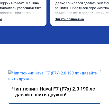
Tiggo 7 Pro Max. Машина 
,давно собирался сделать чип тюн
появилась уверенная тяга 
решился. Обратился евро чип тюн
 провалы при разгоне. 
объяснили всё в подробностях, с
ном режиме даже немного 
сумму записали. Приехал в назна
ью
Читать полностью
елали профессионально, с 
время 2.5 часа и готово, разница
льтацией. Рекомендую 
, я доволен ,спасибо! дали гаранти
ается.
сертификат ао11462 ,знают своё д
рекомендую 👍
Чип тюнинг Haval F7 (F7x) 2.0 190 лс
- давайте шить дружно!