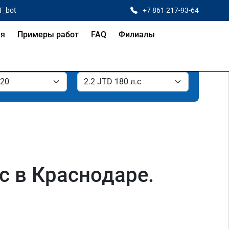
T_bot
+7 861 217-93-64
ая
Примеры работ
FAQ
Филиалы
лс в Краснодаре.