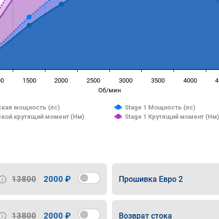
00
1500
2000
2500
3000
3500
4000
4
Об/мин
кая мощность (лс)
Stage 1 Мощность (лс)
кой крутящий момент (Нм)
Stage 1 Крутящий момент (Нм
13800
2000 ₽
Прошивка Евро 2
13800
2000 ₽
Возврат стока