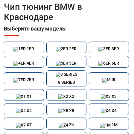
Чип тюнинг BMW в
Краснодаре
Выберите вашу модель:
1ER
2ER
3ER
4ER
5ER
6ER
7ER
I8
8 SERIES
X1
X2
X3
X4
X5
X6
X7
Z4
1M