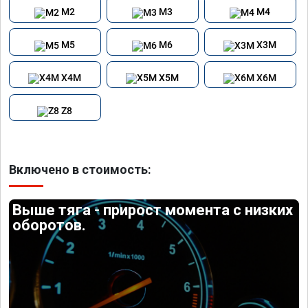
M2
M3
M4
M5
M6
X3M
X4M
X5M
X6M
Z8
Включено в стоимость:
Выше тяга - прирост момента с низких
оборотов.