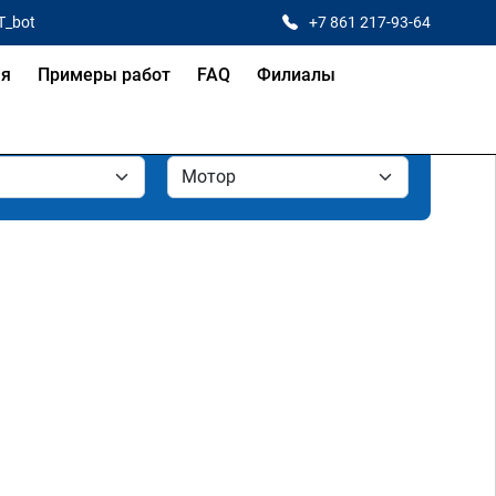
T_bot
+7 861 217-93-64
ая
Примеры работ
FAQ
Филиалы