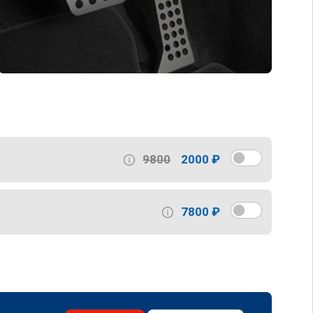
9800
2000 ₽
7800 ₽