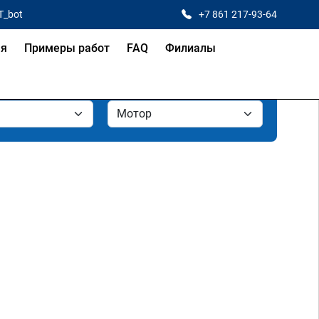
T_bot
+7 861 217-93-64
ая
Примеры работ
FAQ
Филиалы