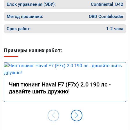
Блок управления (ЭБУ):
порадовало поведение авто на трассе, на 
Continental_D42
майские праздники поехал в мордовию, 
1200км, машину не узнать - тяга отличная, 
Метод прошивки:
OBD Combiloader
динамика разгона просто прелесть, 
отзывчивость на пидаль газа 
Срок работ:
1-2 часа
превосходная, одно удовольствие теперь 
прокатиться на дальняк! При этом расход 
по трассе стал намного ниже, 6.2 литра на 
Примеры наших работ:
сотку при скоростном режиме 100 - 120 км/
ч. Однозначно рекомендую 
воспользоваться услугами данного 
сервиса, я остался очень доволен 
результатом. Ещё раз большое спасибо!

Процветания вашей компании.
Чип тюнинг Haval F7 (F7x) 2.0 190 лс -
давайте шить дружно!