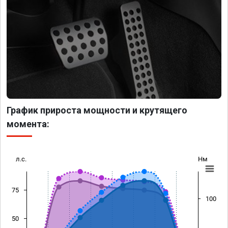
График прироста мощности и крутящего
момента:
л.с.
Нм
75
100
50