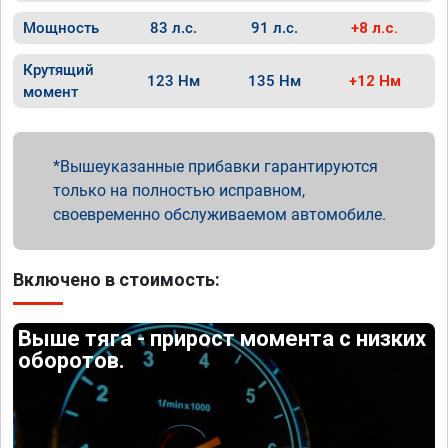
Мощность
83 л.с.
91 л.с.
+8 л.с.
Крутящий
123 Нм
135 Нм
+12 Нм
момент
Вышеуказанные прибавки гарантируются
только на полностью исправном,
своевременно обслуживаемом автомобиле.
Включено в стоимость:
Выше тяга - прирост момента с низких
оборотов.