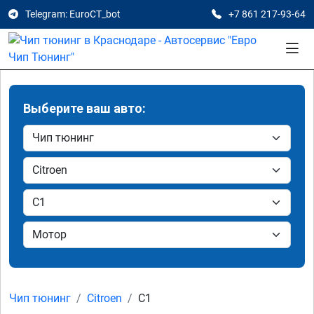
Telegram: EuroCT_bot
+7 861 217-93-64
Выберите ваш авто:
Чип тюнинг
Citroen
C1