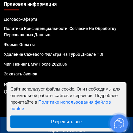
Правовая информация
Договор-Оферта
Политика Конфиденциальности. Согласие На Обработку
Персональных Данных.
Формы Оплаты
Удаление Сажевого Фильтра На Турбо Дизеле TDI
Чип Тюнинг BMW После 2020.06
Заказать Звонок
ИП Смирнов Георгий Павлович. ИНН 781302555843,
Сайт использует файлы cookie. Они необходимы для
ОГРНИП 324470400032610
оптимальной работы сайтов и сервисов. Подробнее
прочитайте в
Политике использования файлов
cookie
Разрешить все
© 2010 - 2026 Чип тюнинг в Краснодаре - Автосервис
"Евро Чип Тюнинг"