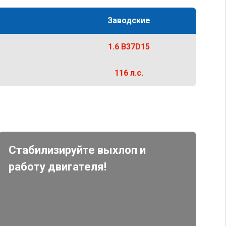
Заводские
1.6 B37D15
116 л.с.
Стабилизируйте выхлоп и
работу двигателя!