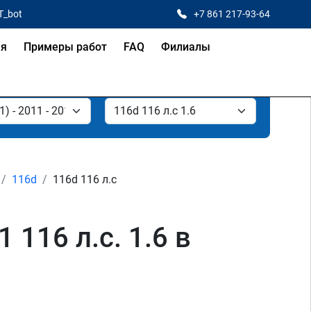
T_bot
+7 861 217-93-64
ая
Примеры работ
FAQ
Филиалы
116d
116d 116 л.с
 116 л.с. 1.6 в