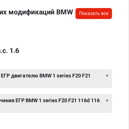
угих модификаций BMW
Показать все
с. 1.6
ЕГР двигателю BMW 1 series F20 F21
ния ЕГР BMW 1 series F20 F21 116d 116