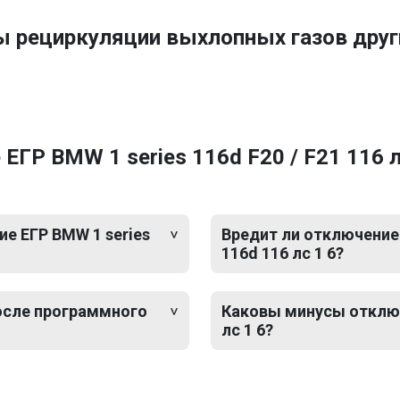
ы рециркуляции выхлопных газов др
ГР BMW 1 series 116d F20 / F21 116 л.
е ЕГР BMW 1 series
Вредит ли отключение 
116d 116 лс 1 6?
после программного
Каковы минусы отключе
лс 1 6?