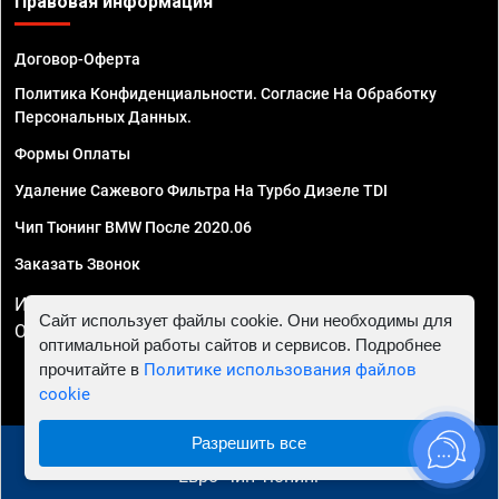
Правовая информация
Договор-Оферта
Политика Конфиденциальности. Согласие На Обработку
Персональных Данных.
Формы Оплаты
Удаление Сажевого Фильтра На Турбо Дизеле TDI
Чип Тюнинг BMW После 2020.06
Заказать Звонок
ИП Смирнов Георгий Павлович. ИНН 781302555843,
Сайт использует файлы cookie. Они необходимы для
ОГРНИП 324470400032610
оптимальной работы сайтов и сервисов. Подробнее
прочитайте в
Политике использования файлов
cookie
Разрешить все
© 2010 - 2026 Чип тюнинг в Краснодаре - Автосервис
"Евро Чип Тюнинг"