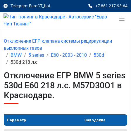
Telegram: EuroCT_bot
+7 861 217-93-64
Отключение ЕГР клапана системы рециркуляции
выхлопных газов
BMW
5 series
E60 - 2003 - 2010
530d
530d 218 л.с
Отключение ЕГР BMW 5 series
530d E60 218 л.с. M57D30O1 в
Краснодаре.
Параметр
Заводские