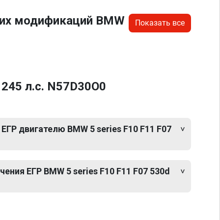
угих модификаций BMW
Показать все
 245 л.с. N57D30O0
ЕГР двигателю BMW 5 series F10 F11 F07
ния ЕГР BMW 5 series F10 F11 F07 530d