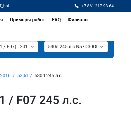
T_bot
+7 861 217-93-64
ая
Примеры работ
FAQ
Филиалы
- 2016
530d
530d 245 л.с
 / F07 245 л.с.