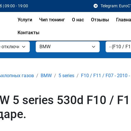
 | 09:00 - 19:00
Telegram: EuroC
Услуги
Чип тюнинг
О нас
Отзывы
Главн
Контакты
ыхлопных газов
BMW
5 series
F10 / F11 / F07 - 2010 
5 series 530d F10 / F11
даре.