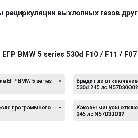
ы рециркуляции выхлопных газов др
ГР BMW 5 series 530d F10 / F11 / F07
е ЕГР BMW 5 series
Вредит ли отключение 
530d 245 лс N57D30O0?
после программного
Каковы минусы отключе
245 лс N57D30O0?