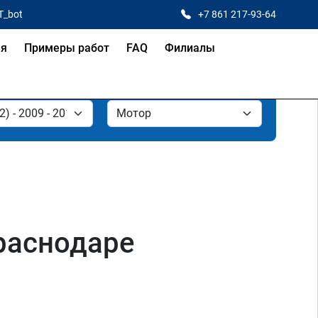
T_bot
+7 861 217-93-64
ая
Примеры работ
FAQ
Филиалы
Краснодаре