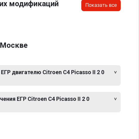
гих модификаций
Показать все
в Москве
ГР двигателю Citroen C4 Picasso II 2 0
ия ЕГР Citroen C4 Picasso II 2 0