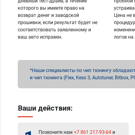
дневный тест-драйв, в течение
пробной 
которого вы имеете право на
устраива
возврат денег и заводской
Цена не 
прошивки, если результат будет не
процедур
соответствовать заявленному и
изменени
ваш авто исправен.
логов на
Наши специалисты по чип тюнингу обладают 
и чип тюнинга (Flex, Kess 3, Autotuner, Bitbo
Ваши действия:
Позвоните нам
+7 861 217-93-64
и