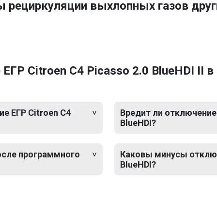
ы рециркуляции выхлопных газов дру
ГР Citroen C4 Picasso 2.0 BlueHDI II 
е ЕГР Citroen C4
Вредит ли отключение Е
BlueHDI?
после программного
Каковы минусы отключен
BlueHDI?