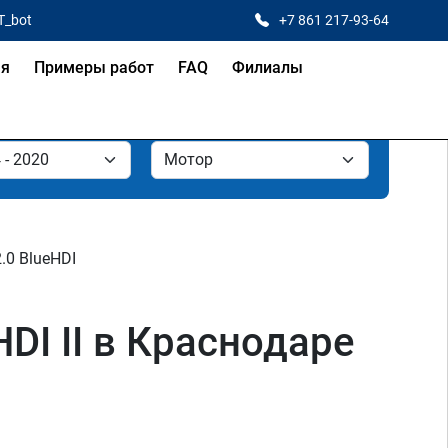
T_bot
+7 861 217-93-64
ая
Примеры работ
FAQ
Филиалы
2.0 BlueHDI
HDI II в Краснодаре