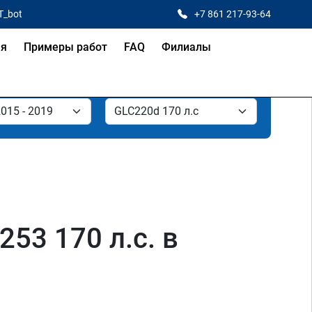
T_bot
+7 861 217-93-64
ая
Примеры работ
FAQ
Филиалы
53 170 л.с. в