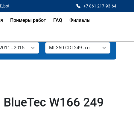
T_bot
+7 861 217-93-64
ая
Примеры работ
FAQ
Филиалы
 BlueTec W166 249