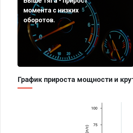
Выше тяга - прирост
момента с низких
оборотов.
График прироста мощности и кр
100
75