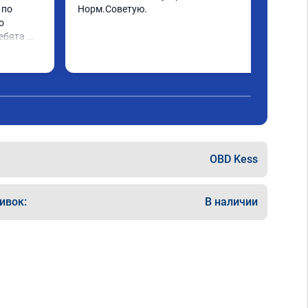
по 
Норм.Советую.
 
ебята 
няли и 
ys. 
OBD Kess
ивок:
В наличии