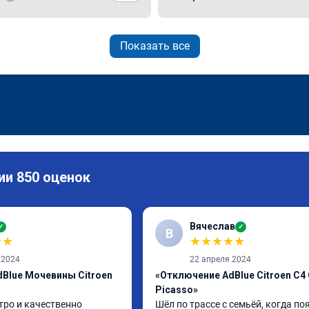
Показать все
ии 850 оценок
Вячеслав
✓
✓
В
★
★
★
★
★
★
★
 2024
22 апреля 2024
Blue Мочевины Citroen
«Отключение AdBlue Citroen C4
Picasso»
тро и качественно
Шёл по трассе с семьёй, когда по