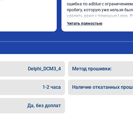
ошибка по adblue с ограничением 
пробегу, которую уже нельзя было
удалить даже с помощью Lexia. Р
пошли навстречу, оперативно при
Читать полностью
за час отшили как adblue, так и eol
Отпуск не был сорван ))
Delphi_DCM3_4
Метод прошивки:
1-2 часа
Наличие откатанных прош
Да, без доплат