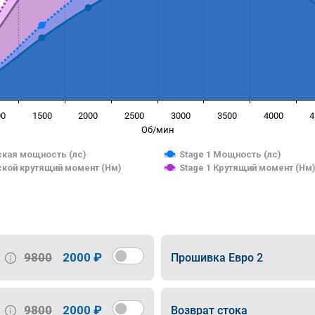
00
1500
2000
2500
3000
3500
4000
4
Об/мин
кая мощность (лс)
Stage 1 Мощность (лс)
кой крутящий момент (Нм)
Stage 1 Крутящий момент (Нм
9800
2000 ₽
Прошивка Евро 2
9800
2000 ₽
Возврат стока