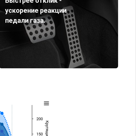
Быстрее отклик -
ускорение реакции
педали газа.
200
150