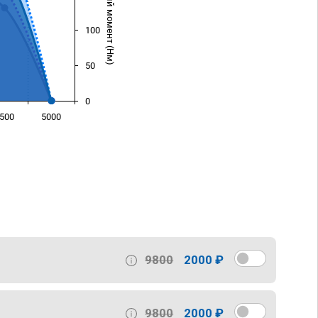
Крутящий момент (Нм)
100
50
0
500
5000
)
9800
2000 ₽
9800
2000 ₽