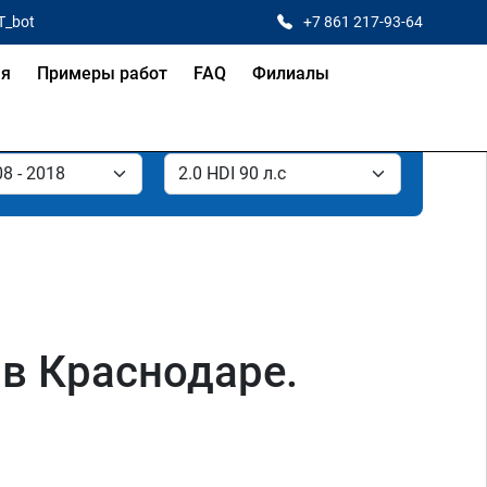
T_bot
+7 861 217-93-64
ая
Примеры работ
FAQ
Филиалы
с в Краснодаре.