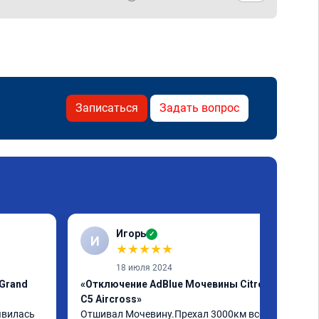
Записаться
Задать вопрос
Игорь
✓
И
★
★
★
★
★
18 июля 2024
 Grand
«Отключение AdBlue Мочевины Citroen
C5 Aircross»
явилась 
Отшивал Мочевину.Прехал 3000км всё 