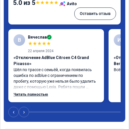
5.0 из 5
★
★
★
★
★
Avito
Оставить отзыв
Вячеслав
✓
В
И
★
★
★
★
★
22 апреля 2024
«Отключение AdBlue Citroen C4 Grand
«Отклю
Picasso»
Berling
Шёл по трассе с семьёй, когда появилась 
Всё сде
ошибка по adblue с ограничением по 
пробегу, которую уже нельзя было удалить 
даже с помощью Lexia. Ребята пошли 
навстречу, оперативно приняли и за час 
Читать полностью
отшили как adblue, так и eolys. Отпуск не 
был сорван ))
‹
›