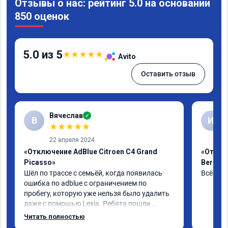
Отзывы о нас: рейтинг 5.0 на основании
850 оценок
5.0 из 5
★
★
★
★
★
Avito
Оставить отзыв
Вячеслав
✓
В
И
★
★
★
★
★
22 апреля 2024
«Отключение AdBlue Citroen C4 Grand
«Отклю
Picasso»
Berling
Шёл по трассе с семьёй, когда появилась 
Всё сде
ошибка по adblue с ограничением по 
пробегу, которую уже нельзя было удалить 
даже с помощью Lexia. Ребята пошли 
навстречу, оперативно приняли и за час 
Читать полностью
отшили как adblue, так и eolys. Отпуск не 