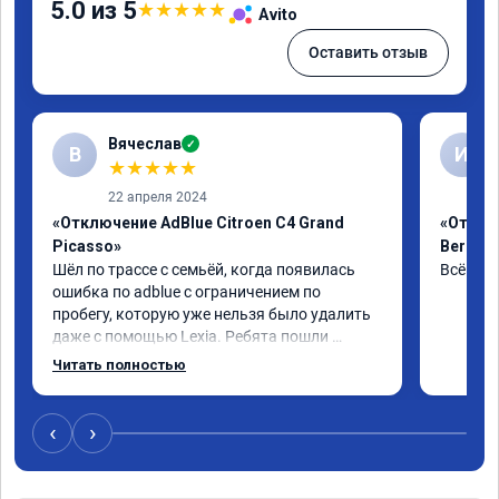
5.0 из 5
★
★
★
★
★
Avito
Оставить отзыв
Вячеслав
✓
В
И
★
★
★
★
★
22 апреля 2024
«Отключение AdBlue Citroen C4 Grand
«Отклю
Picasso»
Berling
Шёл по трассе с семьёй, когда появилась 
Всё сде
ошибка по adblue с ограничением по 
пробегу, которую уже нельзя было удалить 
даже с помощью Lexia. Ребята пошли 
навстречу, оперативно приняли и за час 
Читать полностью
отшили как adblue, так и eolys. Отпуск не 
был сорван ))
‹
›