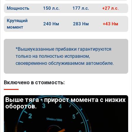
Мощность
150 л.с.
177 л.с.
+27 л.с.
Крутящий
240 Нм
283 Нм
+43 Нм
момент
Вышеуказанные прибавки гарантируются
только на полностью исправном,
своевременно обслуживаемом автомобиле.
Включено в стоимость:
Выше тяга - прирост момента с низких
оборотов.