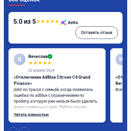
5.0 из 5
★
★
★
★
★
Avito
Оставить отзыв
Вячеслав
✓
В
И
★
★
★
★
★
22 апреля 2024
«Отключение AdBlue Citroen C4 Grand
«Отклю
Picasso»
Berling
Шёл по трассе с семьёй, когда появилась 
Всё сде
ошибка по adblue с ограничением по 
пробегу, которую уже нельзя было удалить 
даже с помощью Lexia. Ребята пошли 
навстречу, оперативно приняли и за час 
Читать полностью
отшили как adblue, так и eolys. Отпуск не 
был сорван ))