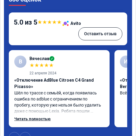
5.0 из 5
★
★
★
★
★
Avito
Оставить отзыв
Вячеслав
✓
В
И
★
★
★
★
★
22 апреля 2024
«Отключение AdBlue Citroen C4 Grand
«Отклю
Picasso»
Berling
Шёл по трассе с семьёй, когда появилась 
Всё сде
ошибка по adblue с ограничением по 
пробегу, которую уже нельзя было удалить 
даже с помощью Lexia. Ребята пошли 
навстречу, оперативно приняли и за час 
Читать полностью
отшили как adblue, так и eolys. Отпуск не 
был сорван ))