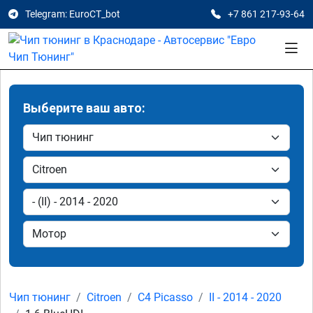
Telegram: EuroCT_bot
+7 861 217-93-64
Выберите ваш авто:
Чип тюнинг
Citroen
C4 Picasso
II - 2014 - 2020