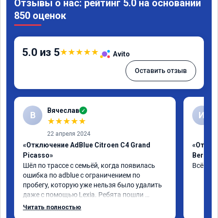
Отзывы о нас: рейтинг 5.0 на основании
850 оценок
5.0 из 5
★
★
★
★
★
Avito
Оставить отзыв
Вячеслав
✓
В
И
★
★
★
★
★
22 апреля 2024
«Отключение AdBlue Citroen C4 Grand
«Отклю
Picasso»
Berling
Шёл по трассе с семьёй, когда появилась 
Всё сде
ошибка по adblue с ограничением по 
пробегу, которую уже нельзя было удалить 
даже с помощью Lexia. Ребята пошли 
навстречу, оперативно приняли и за час 
Читать полностью
отшили как adblue, так и eolys. Отпуск не 