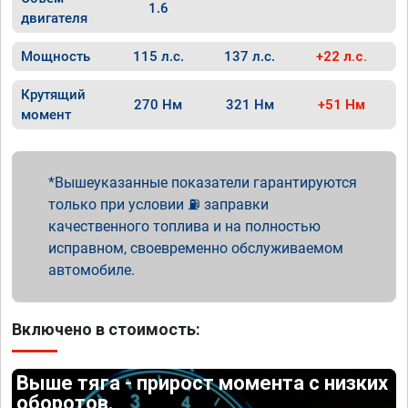
1.6
двигателя
Мощность
115 л.с.
137 л.с.
+22 л.с.
Крутящий
270 Нм
321 Нм
+51 Нм
момент
Вышеуказанные показатели гарантируются
только при условии ⛽ заправки
качественного топлива и на полностью
исправном, своевременно обслуживаемом
автомобиле.
Включено в стоимость:
Выше тяга - прирост момента с низких
оборотов.