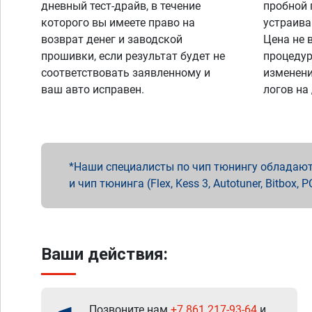
дневный тест-драйв, в течение
пробной 
которого вы имеете право на
устраива
возврат денег и заводской
Цена не 
прошивки, если результат будет не
процедур
соответствовать заявленному и
изменени
ваш авто исправен.
логов на
Наши специалисты по чип тюнингу обладают 
и чип тюнинга (Flex, Kess 3, Autotuner, Bitbo
Ваши действия:
Позвоните нам
+7 861 217-93-64
и