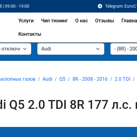
 | 09:00 - 19:00
Telegram: EuroC
Услуги
Чип тюнинг
О нас
Отзывы
Главн
Контакты
ыхлопных газов
Audi
Q5
8R - 2008 - 2016
2.0 TDI
 Q5 2.0 TDI 8R 177 л.с.