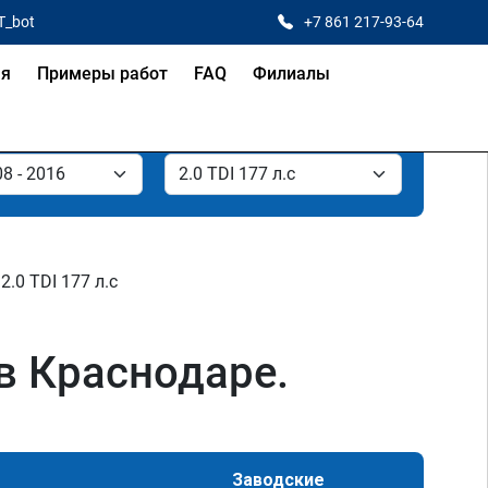
T_bot
+7 861 217-93-64
ая
Примеры работ
FAQ
Филиалы
2.0 TDI 177 л.с
 в Краснодаре.
Заводские